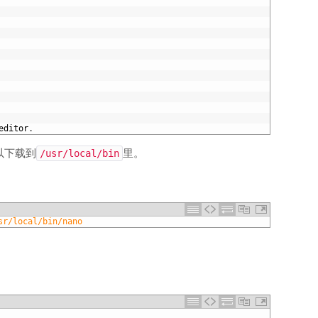
editor
.
以下载到
里。
/usr/local/bin
sr/local/bin/nano