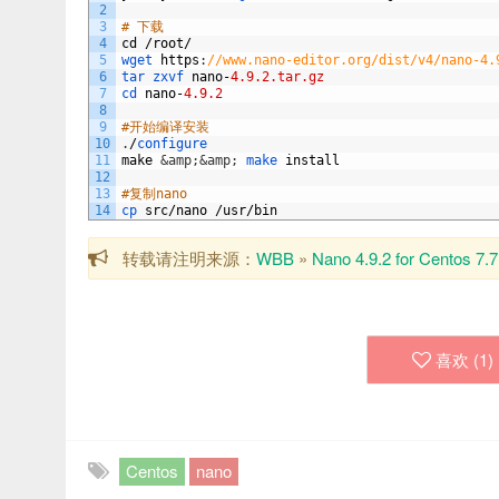
2
3
# 下载
4
cd
/
root
/
5
wget 
https
:
//www.nano-editor.org/dist/v4/nano-4.
6
tar 
zxvf 
nano
-
4.9.2.tar.gz
7
cd 
nano
-
4.9.2
8
9
#开始编译安装
10
.
/
configure
11
make
&amp;
&amp;
make 
install
12
13
#复制nano
14
cp 
src
/
nano
/
usr
/
bin
转载请注明来源：
WBB
»
Nano 4.9.2 for Centos 7.7
喜欢 (
1
)
Centos
nano