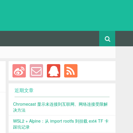
！
近期文章
Chromecast 显示未连接到互联网、网络连接受限解
决方法
WSL2 + Alpine：从 import rootfs 到挂载 ext4 TF 卡
踩坑记录