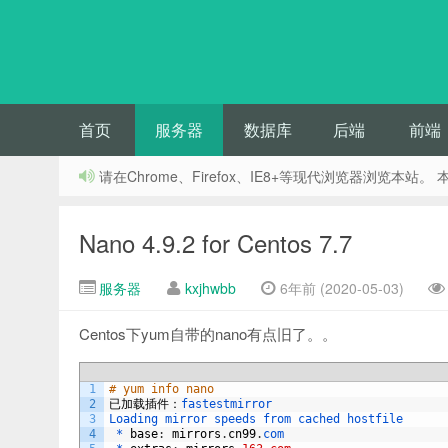
首页
服务器
数据库
后端
前端
请在Chrome、Firefox、IE8+等现代浏览器浏
Nano 4.9.2 for Centos 7.7
服务器
kxjhwbb
6年前 (2020-05-03)
Centos下yum自带的nano有点旧了。。
1
# yum info nano
2
已加载插件：
fastestmirror
3
Loading 
mirror 
speeds 
from 
cached 
hostfile
4
 *
base
:
mirrors
.
cn99
.
com