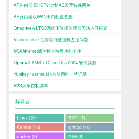
AR路由器-DHCP针对MAC设置特殊网关
AR路由器双WAN出口配置备忘
Onedrive在LTSC系统下资源管理器无法点开问题
Vscode ctrl+/ 注释功能被搜狗占用问题
解决Akismet插件检查垃圾功能卡住
Openwrt KMS + Office Ltsc 2024 安装实测
Yubikey与termius结合使用的一些记录
R2S风扇控制脚本
标签云
Linux (26)
PHP (15)
Centos (10)
lighttpd (10)
docker (8)
YUM (6)