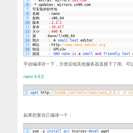
5
 *
extras
:
mirrors
.
163.com
6
*
updates
:
mirrors
.
cn99
.
com
7
可安装的软件包
8
名称
：
nano
9
架构
：
x86_64
10
版本
：
2.3.1
11
发布
：
10.el7
12
大小
：
440
k
13
源
：
base
/
7
/
x86_64
14
简介
：
A
small 
text 
editor
15
网址
：
http
:
//www.nano-editor.org
16
协议
：
GPLv3
+
17
描述
：
GNU 
nano 
is
a
small 
and
friendly 
text 
手动编译存一下，方便后续其他服务器直接下了用。可
nano 4.9.2
1
wget 
http
:
//hiwbb.com/tools/nano/nano_4.9.2 -O /u
如果想要自己编译一个：
1
yum
-
y
install 
gcc 
ncurses
-
devel 
wget