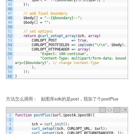
44
        $part = "--{$boundary}\r\n{$part}";
45
}
)
;
46
47
// add final boundary
48
$
body
[
]
=
"--{$boundary}--"
;
49
$
body
[
]
=
""
;
50
51
// set options
52
return
@
curl_setopt_array
(
$
ch
,
array
(
53
CURLOPT_POST
=
>
true
,
54
CURLOPT_POSTFIELDS
=
>
implode
(
"\r\n"
,
$
body
)
,
55
CURLOPT_HTTPHEADER
=
>
array
(
56
"Expect: 100-continue"
,
57
"Content-Type: multipart/form-data; bound
ary={$boundary}"
,
// change Content-Type
58
)
,
59
)
)
;
60
}
方法怎么调用： 贴图库sdk的是post，我加了个postPlus
1
function
postPlus
(
$
url
,
$
postA
,
$
postB
)
{
2
3
$
ch
=
curl_init
(
)
;
4
curl_setopt
(
$
ch
,
CURLOPT_URL
,
$
url
)
;
5
curl_setopt
(
$
ch
,
CURLOPT_RETURNTRANSFER
,
1
)
;