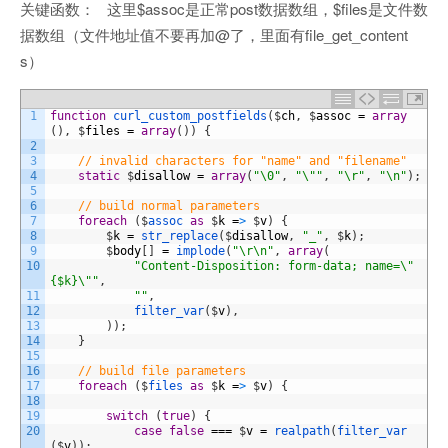
关键函数： 这里$assoc是正常post数据数组，$files是文件数
据数组（文件地址值不要再加@了，里面有file_get_content
s）
1
function
curl_custom_postfields
(
$
ch
,
$
assoc
=
array
(
)
,
$
files
=
array
(
)
)
{
2
3
// invalid characters for "name" and "filename"
4
static
$
disallow
=
array
(
"\0"
,
"\""
,
"\r"
,
"\n"
)
;
5
6
// build normal parameters
7
foreach
(
$
assoc 
as
$
k
=
>
$
v
)
{
8
$
k
=
str_replace
(
$
disallow
,
"_"
,
$
k
)
;
9
$
body
[
]
=
implode
(
"\r\n"
,
array
(
10
"Content-Disposition: form-data; name=\"
{$k}\""
,
11
""
,
12
filter_var
(
$
v
)
,
13
)
)
;
14
}
15
16
// build file parameters
17
foreach
(
$
files 
as
$
k
=
>
$
v
)
{
18
19
switch
(
true
)
{
20
case
false
===
$
v
=
realpath
(
filter_var
(
$
v
)
)
: