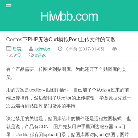
Hiwbb.com
Centos下PHP无法Curl模拟Post上传文件的问题
后端
kxjhwbb
10年前 (2017-01-05)
7639℃
0评论
有个产品需要上传图片到贴图库。为此还开了个贴图库的会
员。
用的方案是ueditor+贴图库插件，自己加了个从dz拉过来的前
端上传控件，然后禁用了Ueditor的上传按钮，毕竟数据先过一
次后端再到贴图库是很蛋疼的事情。
决定禁用的关键是，贴图库给出的插件还是远程拉图模式，也
就是说，产品有CDN，图片先从用户手里到达服务器tmp目
录，Ueditor保存到upload目录，贴图库再访问cdn抓图，图片