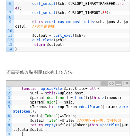
6
curl_setopt
(
$
ch
,
CURLOPT_BINARYTRANSFER
,
tru
e
)
;
7
curl_setopt
(
$
ch
,
CURLOPT_TIMEOUT
,
30
)
;
8
9
$
this
-
>
curl_custom_postfields
(
$
ch
,
$
postA
,
$
p
ostB
)
;
//这里是关键
10
11
$
output
=
curl_exec
(
$
ch
)
;
12
curl_close
(
$
ch
)
;
13
return
$
output
;
14
}
还需要修改贴图库sdk的上传方法
1
function
uploadFile
(
$
aid
,
$
file
=
null
)
{
2
$
url
=
$
this
-
>
upload_host
;
3
$
param
[
'deadline'
]
=
time
(
)
+
$
this
-
>
timeout
;
4
$
param
[
'aid'
]
=
$
aid
;
5
$
Token
=
$
this
-
>
op_Token
-
>
dealParam
(
$
param
)
-
>
cre
ateToken
(
)
;
6
$
data
[
'Token'
]
=
$
Token
;
7
$
data1
[
'file'
]
=
$
file
;
//这里区分开来，文件数组
8
return
empty
(
$
file
)
?
$
Token
:
$
this
-
>
postPlus
(
$
ur
l
,
$
data
,
$
data1
)
;
9
}