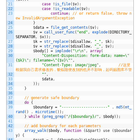
21
case
!
is_file
(
$
v
)
:
22
case
!
is_readable
(
$
v
)
:
23
continue
;
// or return false, throw n
ew InvalidArgumentException
24
}
25
$
data
=
file_get_contents
(
$
v
)
;
26
$
v
=
call_user_func
(
"end"
,
explode
(
DIRECTORY_
SEPARATOR
,
$
v
)
)
;
27
$
k
=
str_replace
(
$
disallow
,
"_"
,
$
k
)
;
28
$
v
=
str_replace
(
$
disallow
,
"_"
,
$
v
)
;
29
$
body
[
]
=
implode
(
"\r\n"
,
array
(
30
"Content-Disposition: form-data; name=\"
{$k}\"; filename=\"{$v}\""
,
31
"Content-Type: image/jpeg"
,
//这里
根据我自己需求修改的，貌似随便改别的也并不影响，起码贴图库不管
32
""
,
33
$
data
,
34
)
)
;
35
}
36
37
// generate safe boundary 
38
do
{
39
$
boundary
=
"---------------------"
.
md5
(
mt_
rand
(
)
.
microtime
(
)
)
;
40
}
while
(
preg_grep
(
"/{$boundary}/"
,
$
body
)
)
;
41
42
// add boundary for each parameters
43
array_walk
(
$
body
,
function
(
&$part) use ($boundar
y) {