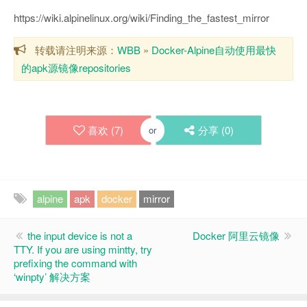
https://wiki.alpinelinux.org/wiki/Finding_the_fastest_mirror
转载请注明来源：
WBB
»
Docker-Alpine自动使用最快
的apk源镜像repositories
喜欢 (
7
)
分享 (
0
)
or
alpine
apk
docker
mirror
the input device is not a
Docker 阿里云镜像
TTY. If you are using mintty, try
prefixing the command with
‘winpty’ 解决方案