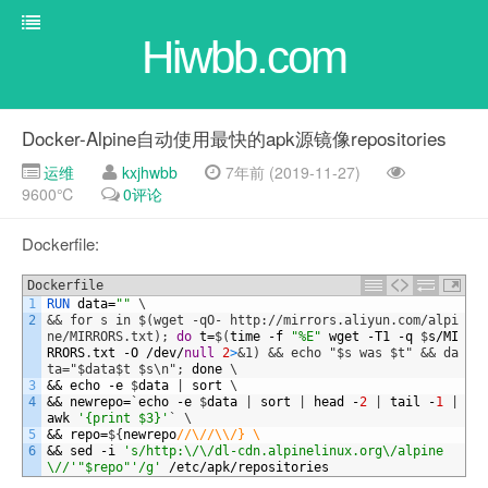
Hiwbb.com
Docker-Alpine自动使用最快的apk源镜像repositories
运维
kxjhwbb
7年前 (2019-11-27)
9600℃
0评论
Dockerfile:
Dockerfile
1
RUN 
data
=
""
\
2
&& for s in $(wget -qO- http://mirrors.aliyun.com/alpi
ne/MIRRORS.txt);
do
t
=
$
(
time
-
f
"%E"
wget
-
T1
-
q
$
s
/
MI
RRORS
.
txt
-
O
/
dev
/
null
2
>
&1) && echo "$s was $t" && da
ta="$data$t $s\n";
done
\
3
&&
echo
-
e
$
data
|
sort
\
4
&&
newrepo
=
`
echo
-
e
$
data
|
sort
|
head
-
2
|
tail
-
1
|
awk
'{print $3}'
`
\
5
&&
repo
=
$
{
newrepo
//\//\\/} \
6
&&
sed
-
i
's/http:\/\/dl-cdn.alpinelinux.org\/alpine
\//'
"$repo"
'/g'
/
etc
/
apk
/
repositories