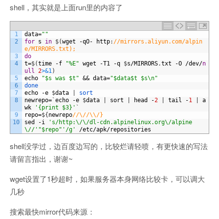
shell，其实就是上面run里的内容了
1
data
=
""
2
for
s
in
$
(
wget
-
qO
-
http
:
//mirrors.aliyun.com/alpin
e/MIRRORS.txt); 
3
do
4
t
=
$
(
time
-
f
"%E"
wget
-
T1
-
q
$
s
/
MIRRORS
.
txt
-
O
/
dev
/
n
ull
2
>
&1
)
5
echo
"$s was $t"
&&
data
=
"$data$t $s\n"
6
done
7
echo
-
e
$
data
|
sort
8
newrepo
=
`
echo
-
e
$
data
|
sort
|
head
-
2
|
tail
-
1
|
a
wk
'{print $3}'
`
9
repo
=
$
{
newrepo
//\//\\/}
10
sed
-
i
's/http:\/\/dl-cdn.alpinelinux.org\/alpine
\//'
"$repo"
'/g'
/
etc
/
apk
/
repositories
shell没学过，边百度边写的，比较烂请轻喷，有更快速的写法
请留言指出，谢谢~
wget设置了1秒超时，如果服务器本身网络比较卡，可以调大
几秒
搜索最快mirror代码来源：