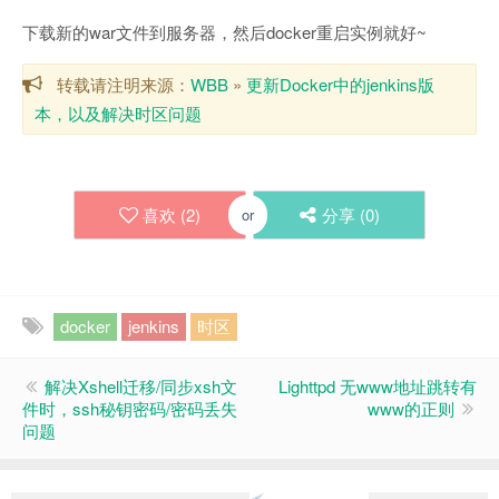
下载新的war文件到服务器，然后docker重启实例就好~
转载请注明来源：
WBB
»
更新Docker中的jenkins版
本，以及解决时区问题
喜欢 (
2
)
分享 (
0
)
or
docker
jenkins
时区
解决Xshell迁移/同步xsh文
Lighttpd 无www地址跳转有
件时，ssh秘钥密码/密码丢失
www的正则
问题