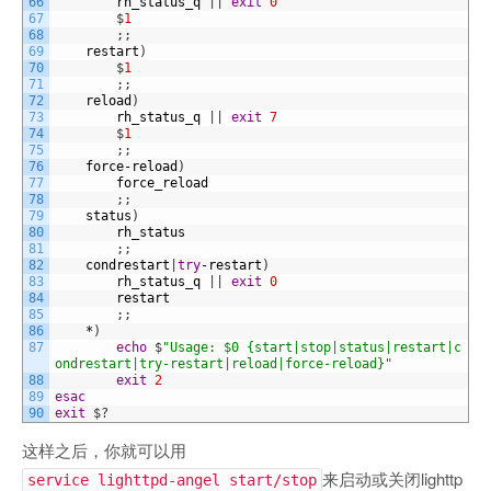
66
rh_status_q
|
|
exit
0
67
$
1
68
;
;
69
restart
)
70
$
1
71
;
;
72
reload
)
73
rh_status_q
|
|
exit
7
74
$
1
75
;
;
76
force
-
reload
)
77
force_reload
78
;
;
79
status
)
80
rh_status
81
;
;
82
condrestart
|
try
-
restart
)
83
rh_status_q
|
|
exit
0
84
restart
85
;
;
86
*
)
87
echo
$
"Usage: $0 {start|stop|status|restart|c
ondrestart|try-restart|reload|force-reload}"
88
exit
2
89
esac
90
exit
$
?
这样之后，你就可以用
来启动或关闭lighttp
service lighttpd-angel start/stop