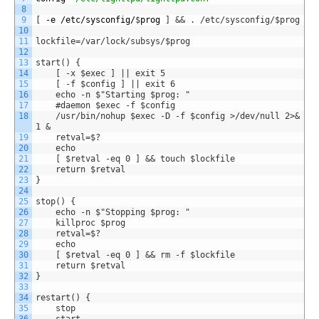
8
9
[
-
e
/
etc
/
sysconfig
/
$
prog
]
&& . /etc/sysconfig/$prog
10
11
lockfile=/var/lock/subsys/$prog
12
13
start() {
14
    [ -x $exec ] || exit 5
15
    [ -f $config ] || exit 6
16
    echo -n $"Starting $prog: "
17
    #daemon $exec -f $config
18
    /usr/bin/nohup $exec -D -f $config >/dev/null 2>&
1 &
19
    retval=$?
20
    echo
21
    [ $retval -eq 0 ] && touch $lockfile
22
    return $retval
23
}
24
25
stop() {
26
    echo -n $"Stopping $prog: "
27
    killproc $prog
28
    retval=$?
29
    echo
30
    [ $retval -eq 0 ] && rm -f $lockfile
31
    return $retval
32
}
33
34
restart() {
35
    stop