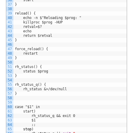
36
    start
37
}
38
39
reload() {
40
    echo -n $"Reloading $prog: "
41
    killproc $prog -HUP
42
    retval=$?
43
    echo
44
    return $retval
45
}
46
47
force_reload() {
48
    restart
49
}
50
51
rh_status() {
52
    status $prog
53
}
54
55
rh_status_q() {
56
    rh_status &>/dev/null
57
}
58
59
60
case "$1" in
61
    start)
62
        rh_status_q && exit 0
63
        $1
64
        ;
;
65
stop
)