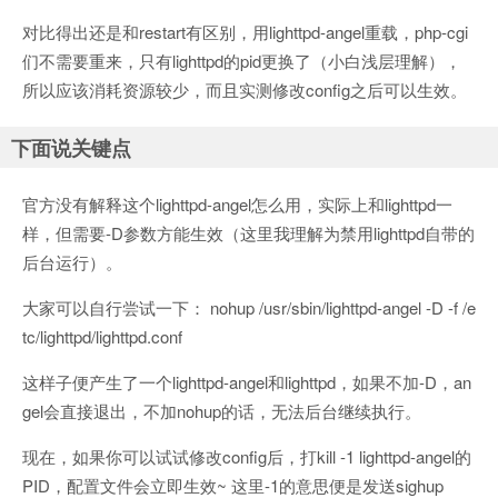
对比得出还是和restart有区别，用lighttpd-angel重载，php-cgi
们不需要重来，只有lighttpd的pid更换了（小白浅层理解），
所以应该消耗资源较少，而且实测修改config之后可以生效。
下面说关键点
官方没有解释这个lighttpd-angel怎么用，实际上和lighttpd一
样，但需要-D参数方能生效（这里我理解为禁用lighttpd自带的
后台运行）。
大家可以自行尝试一下： nohup /usr/sbin/lighttpd-angel -D -f /e
tc/lighttpd/lighttpd.conf
这样子便产生了一个lighttpd-angel和lighttpd，如果不加-D，an
gel会直接退出，不加nohup的话，无法后台继续执行。
现在，如果你可以试试修改config后，打kill -1 lighttpd-angel的
PID，配置文件会立即生效~ 这里-1的意思便是发送sighup