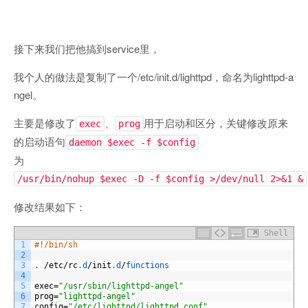
接下来我们把他搞到service里，
我个人的做法是复制了一个/etc/init.d/lighttpd，命名为lighttpd-a
ngel。
主要是修改了
、
用于启动和区分，关键修改原来
exec
prog
的启动语句
daemon $exec -f $config
为
/usr/bin/nohup $exec -D -f $config >/dev/null 2>&1 &
修改结果如下：
Shell
1
#!/bin/sh
2
3
.
/
etc
/
rc
.d
/
init
.d
/
functions
4
5
exec
=
"/usr/sbin/lighttpd-angel"
6
prog
=
"lighttpd-angel"
7
config
=
"/etc/lighttpd/lighttpd.conf"