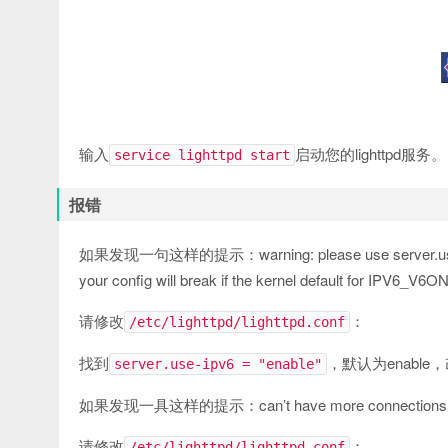
输入
启动您的lighttpd服务。
service lighttpd start
报错
如果发现一句这样的提示：warning: please use server.use-ipv6 o
your config will break if the kernel default for IPV6_V6
请修改
：
/etc/lighttpd/lighttpd.conf
找到
，默认为enable，改
server.use-ipv6 = "enable"
如果发现一具这样的提示：can’t have more connections tha
请修改
：
/etc/lighttpd/lighttpd.conf