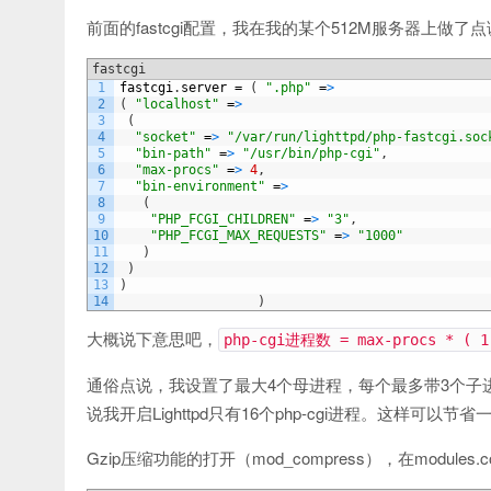
前面的fastcgi配置，我在我的某个512M服务器上做了
fastcgi
1
fastcgi
.
server
=
(
".php"
=
>
2
(
"localhost"
=
>
3
(
4
"socket"
=
>
"/var/run/lighttpd/php-fastcgi.soc
5
"bin-path"
=
>
"/usr/bin/php-cgi"
,
6
"max-procs"
=
>
4
,
7
"bin-environment"
=
>
8
(
9
"PHP_FCGI_CHILDREN"
=
>
"3"
,
10
"PHP_FCGI_MAX_REQUESTS"
=
>
"1000"
11
)
12
)
13
)
14
)
大概说下意思吧，
php-cgi进程数 = max-procs * ( 1 
通俗点说，我设置了最大4个母进程，每个最多带3个子
说我开启Lighttpd只有16个php-cgi进程。这样可以
Gzip压缩功能的打开（mod_compress），在module