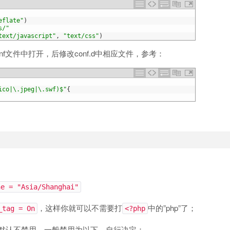
eflate"
)
s/"
text/javascript"
,
"text/css"
)
.conf文件中打开，后修改conf.d中相应文件，参考：
ico|\.jpeg|\.swf)$"
{
ne = "Asia/Shanghai"
，这样你就可以不需要打
中的”php”了；
_tag = On
<?php
危险函数，默认不禁用，一般禁用为以下，自行决定：