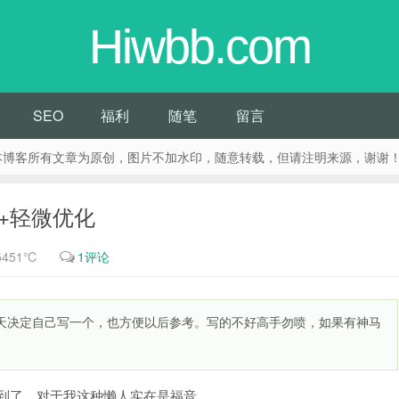
Hiwbb.com
SEO
福利
随笔
留言
览本站。 本博客所有文章为原创，图片不加水印，随意转载，但请注明来源，谢谢
ql+轻微优化
5451℃
1评论
，今天决定自己写一个，也方便以后参考。写的不好高手勿喷，如果有神马
面找到了，对于我这种懒人实在是福音。