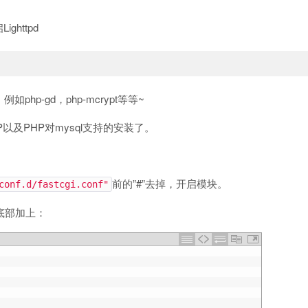
ghttpd
p-gd，php-mcrypt等等~
以及PHP对mysql支持的安装了。
前的”#”去掉，开启模块。
conf.d/fastcgi.conf"
底部加上：