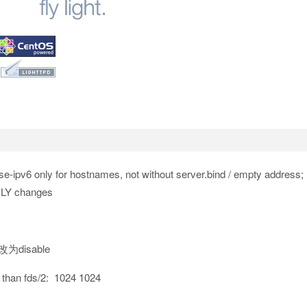
nly for hostnames, not without server.bind / empty address;
ONLY changes
为disable
n fds/2: 1024 1024