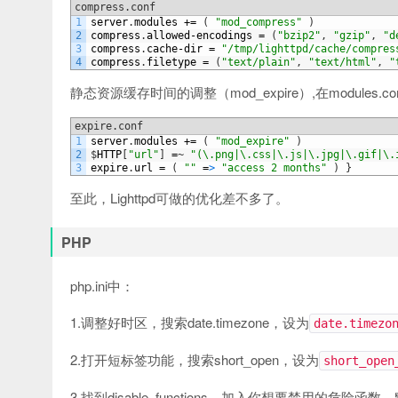
compress.conf
1
server
.
modules
+=
(
"mod_compress"
)
2
compress
.
allowed
-
encodings
=
(
"bzip2"
,
"gzip"
,
"d
3
compress
.
cache
-
dir
=
"/tmp/lighttpd/cache/compres
4
compress
.
filetype
=
(
"text/plain"
,
"text/html"
,
"
静态资源缓存时间的调整（mod_expire）,在modules
expire.conf
1
server
.
modules
+=
(
"mod_expire"
)
2
$
HTTP
[
"url"
]
=
~
"(\.png|\.css|\.js|\.jpg|\.gif|\.
3
expire
.
url
=
(
""
=
>
"access 2 months"
)
}
至此，Lighttpd可做的优化差不多了。
PHP
php.ini中：
1.调整好时区，搜索date.timezone，设为
date.timezo
2.打开短标签功能，搜索short_open，设为
short_open
3.找到disable_functions，加入你想要禁用的