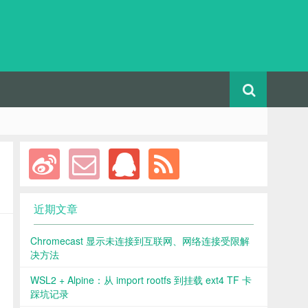
！
近期文章
Chromecast 显示未连接到互联网、网络连接受限解
决方法
WSL2 + Alpine：从 import rootfs 到挂载 ext4 TF 卡
踩坑记录