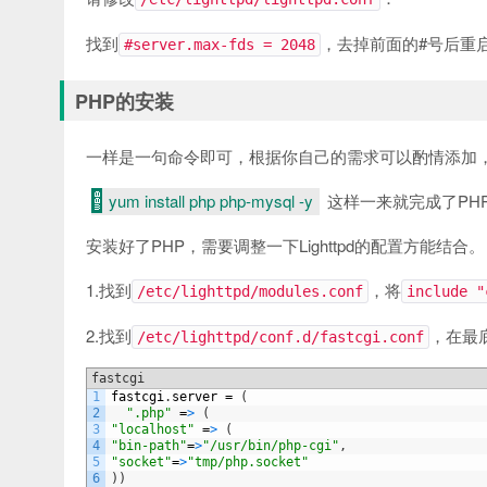
找到
，去掉前面的#号后重启Li
#server.max-fds = 2048
PHP的安装
一样是一句命令即可，根据你自己的需求可以酌情添加，例如ph
yum install php php-mysql -y
这样一来就完成了PHP
安装好了PHP，需要调整一下Lighttpd的配置方能结合。
1.找到
，将
/etc/lighttpd/modules.conf
include "
2.找到
，在最
/etc/lighttpd/conf.d/fastcgi.conf
fastcgi
1
fastcgi
.
server
=
(
2
".php"
=
>
(
3
"localhost"
=
>
(
4
"bin-path"
=
>
"/usr/bin/php-cgi"
,
5
"socket"
=
>
"tmp/php.socket"
6
)
)