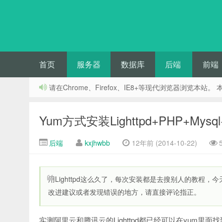
首页
服务器
数据库
后端
前端
请在Chrome、Firefox、IE8+等现代浏览器浏
Yum方式安装Lighttpd+PHP+Mys
后端
kxjhwbb
12年前 (2014-10-22)
用Lighttpd这么久了，每次安装都是去搜别人的教程
改进建议或者发现错误的地方，请直接评论指正。
实测阿里云和腾讯云的Lighttpd都已经可以在yum里