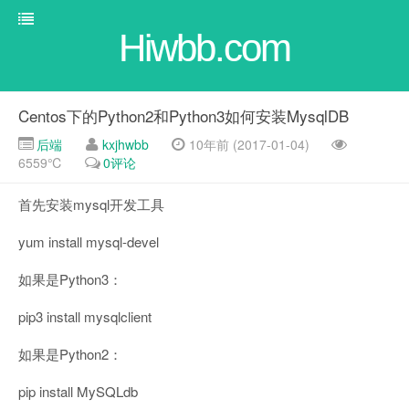
Hiwbb.com
Centos下的Python2和Python3如何安装MysqlDB
后端
kxjhwbb
10年前 (2017-01-04)
6559℃
0评论
首先安装mysql开发工具
yum install mysql-devel
如果是Python3：
pip3 install mysqlclient
如果是Python2：
pip install MySQLdb