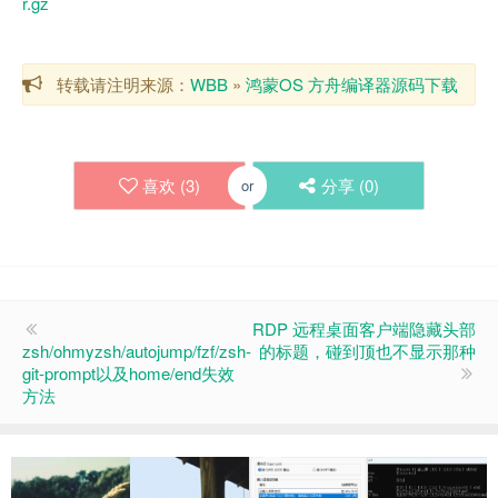
r.gz
转载请注明来源：
WBB
»
鸿蒙OS 方舟编译器源码下载
喜欢 (
3
)
分享 (
0
)
or
RDP 远程桌面客户端隐藏头部
zsh/ohmyzsh/autojump/fzf/zsh-
的标题，碰到顶也不显示那种
git-prompt以及home/end失效
方法