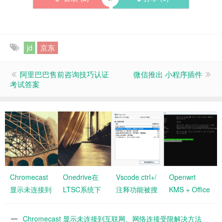
jd
京东
阿里巴巴售前咨询技巧认证
微信推出 小程序插件
考试答案
Chromecast
Onedrive在
Vscode ctrl+/
Openwrt
显示未连接到
LTSC系统下
注释功能被搜
KMS + Office
互联网、网络
资源管理器无
狗占用问题
Ltsc 2024 安
连接受限解决
法点开问题
装实测
Chromecast 显示未连接到互联网、网络连接受限解决方法