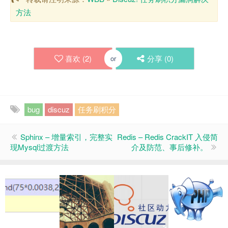
方法
喜欢 (
2
)
分享 (
0
)
or
bug
discuz
任务刷积分
Sphinx – 增量索引，完整实
Redis – Redis CrackIT 入侵简
现Mysql过渡方法
介及防范、事后修补。