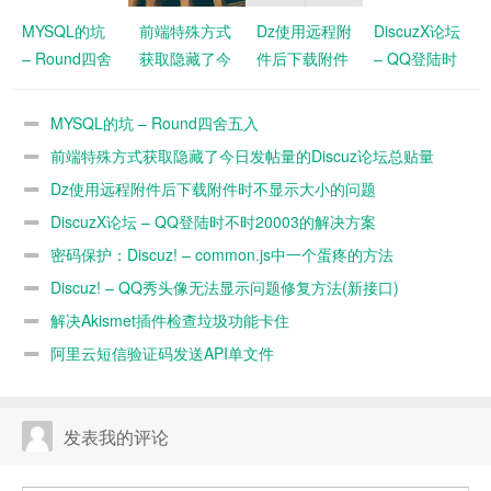
MYSQL的坑
前端特殊方式
Dz使用远程附
DiscuzX论坛
– Round四舍
获取隐藏了今
件后下载附件
– QQ登陆时
五入
日发帖量的
时不显示大小
不时20003的
Discuz论坛总
的问题
解决方案
MYSQL的坑 – Round四舍五入
贴量
前端特殊方式获取隐藏了今日发帖量的Discuz论坛总贴量
Dz使用远程附件后下载附件时不显示大小的问题
DiscuzX论坛 – QQ登陆时不时20003的解决方案
密码保护：Discuz! – common.js中一个蛋疼的方法
strLenCalc
Discuz! – QQ秀头像无法显示问题修复方法(新接口)
解决Akismet插件检查垃圾功能卡住
阿里云短信验证码发送API单文件
发表我的评论