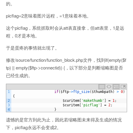
的。
picflag=2意味着图片远程，=1意味着本地。
这个picflag，系统抓取时会从att表直接拿，但att表里，1是远
程，0才是本地。
于是蛋疼的事情就出现了。
修改/source/function/function_block.php文件，找到if(empty($f
tp) || empty($ftp->connectid)) {，以下部分是判断缩略图是否
已经生成的。
1
if
(
$
ftp
-
>
ftp_size
(
$
thumbpath
)
>
0
)
{
2
$
curitem
[
'makethumb'
]
=
1
;
3
$
curitem
[
'picflag'
]
=
2
;
4
}
遗憾的是官方到此为止，因此若缩略图未来得及生成的情况
下，picflag永远不会变成2。