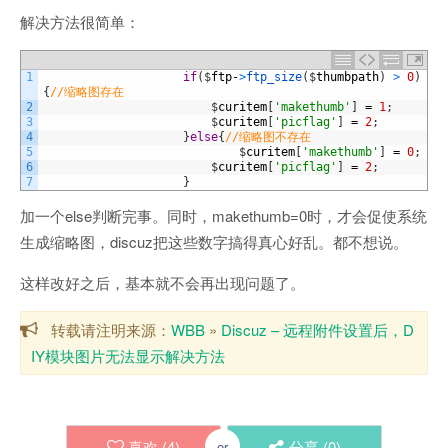
解决方法很简单：
1
if
(
$
ftp
-
>
ftp_size
(
$
thumbpath
)
>
0
)
{
//缩略图存在
2
$
curitem
[
'makethumb'
]
=
1
;
3
$
curitem
[
'picflag'
]
=
2
;
4
}
else
{
//缩略图不存在
5
$
curitem
[
'makethumb'
]
=
0
;
6
$
curitem
[
'picflag'
]
=
2
;
7
}
加一个else判断完事。同时，makethumb=0时，才会促使系统
生成缩略图，discuz把这些数字搞得真心好乱。都不想说。
这样改好之后，基本就不会再出现问题了。
转载请注明来源：
WBB
»
Discuz – 远程附件设置后，D
IY模块图片无法显示解决方法
喜欢 (
4
)
分享 (
0
)
or