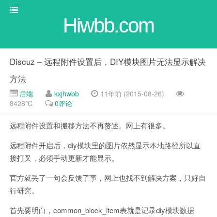
Hiwbb.com
Discuz – 远程附件设置后，DIY模块图片无法显示解决
方法
后端
kxjhwbb
11年前 (2015-08-26)
8428℃
0评论
远程附件设置和搬移方法不再赘述。网上有很多。
远程附件开启后，diy模块里的图片依然显示本地路径所以直
接打叉，必须手动更新才能显示。
官方就丢了一句会反馈了事，网上也找不到解决方案，只好自
行研究。
首先要明白，common_block_item表就是记录diy模块数据