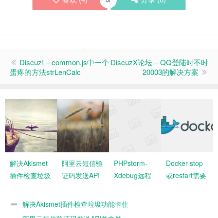
Discuz! – common.js中一个
DiscuzX论坛 – QQ登陆时不时
蛋疼的方法strLenCalc
20003的解决方案
解决Akismet
阿里云短信验
PHPstorm-
Docker stop
插件检查垃圾
证码发送API
Xdebug远程
或restart需要
功能卡住
单文件
调试的实现及
等10秒的问题
深入解析
解决Akismet插件检查垃圾功能卡住