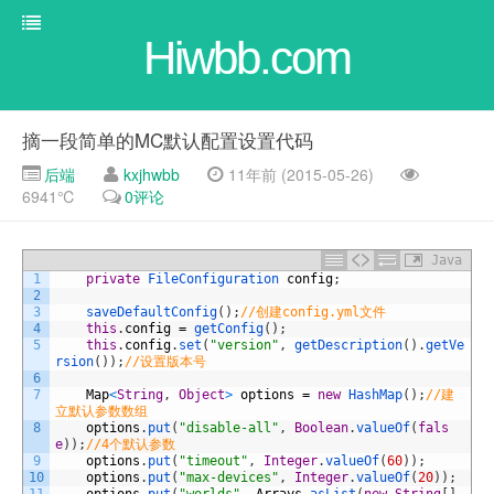
Hiwbb.com
摘一段简单的MC默认配置设置代码
后端
kxjhwbb
11年前 (2015-05-26)
6941℃
0评论
Java
1
private
FileConfiguration 
config
;
2
3
saveDefaultConfig
(
)
;
//创建config.yml文件
4
this
.
config
=
getConfig
(
)
;
5
this
.
config
.
set
(
"version"
,
getDescription
(
)
.
getVe
rsion
(
)
)
;
//设置版本号
6
7
Map
<
String
,
Object
>
options
=
new
HashMap
(
)
;
//建
立默认参数数组
8
options
.
put
(
"disable-all"
,
Boolean
.
valueOf
(
fals
e
)
)
;
//4个默认参数
9
options
.
put
(
"timeout"
,
Integer
.
valueOf
(
60
)
)
;
10
options
.
put
(
"max-devices"
,
Integer
.
valueOf
(
20
)
)
;