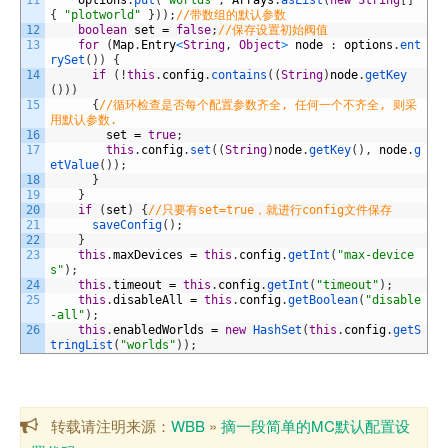
11
options
.
put
(
"worlds"
,
Arrays
.
asList
(
new
String
[
]
{
"plotworld"
}
)
)
;
//带数组的默认参数
12
boolean
set
=
false
;
//保存设置初始阀值
13
for
(
Map
.
Entry
<
String
,
Object
>
node
:
options
.
ent
rySet
(
)
)
{
14
if
(
!
this
.
config
.
contains
(
(
String
)
node
.
getKey
(
)
)
)
15
{
//循环检查是否每个配置参数齐全, 任何一个不齐全, 则采
用默认参数.
16
set
=
true
;
17
this
.
config
.
set
(
(
String
)
node
.
getKey
(
)
,
node
.
g
etValue
(
)
)
;
18
}
19
}
20
if
(
set
)
{
//只要有set=true，就进行config文件保存
21
saveConfig
(
)
;
22
}
23
this
.
maxDevices
=
this
.
config
.
getInt
(
"max-device
s"
)
;
24
this
.
timeout
=
this
.
config
.
getInt
(
"timeout"
)
;
25
this
.
disableAll
=
this
.
config
.
getBoolean
(
"disable
-all"
)
;
26
this
.
enabledWorlds
=
new
HashSet
(
this
.
config
.
getS
tringList
(
"worlds"
)
)
;
转载请注明来源：
WBB
»
摘一段简单的MC默认配置设