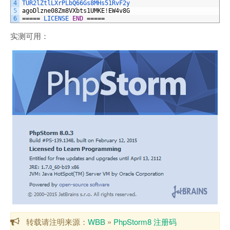
4
TUR2lZtlLXrPLbQ66Gs8MHs51RvF2y
5
agoDlzne08Zm8VXbts1UMKE
!
EW4v8G
6
=====
LICENSE 
END
=====
实测可用：
转载请注明来源：
WBB
»
PhpStorm8 注册码