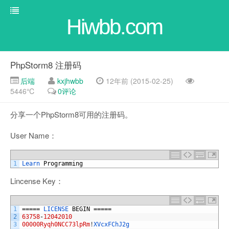
Hiwbb.com
PhpStorm8 注册码
后端
kxjhwbb
12年前 (2015-02-25)
5446℃
0评论
分享一个PhpStorm8可用的注册码。
User Name：
1
Learn 
Programming
Lincense Key：
1
=====
LICENSE 
BEGIN
=====
2
63758
-
12042010
3
00000Ryqh0NCC73lpRm
!
XVcxFChJ2g