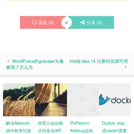
喜欢 (
0
)
分享 (
0
)
or
WordPress的gravatar头像
Intellij idea 14 注册码实测可用
被墙了怎么办
解决Akismet
阿里云短信验
PHPstorm-
Docker stop
插件检查垃圾
证码发送API
Xdebug远程
或restart需要