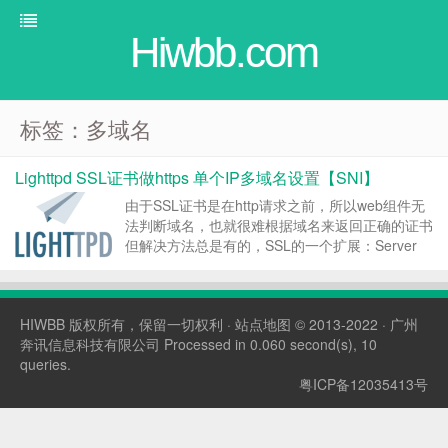
Hiwbb.com
标签：多域名
Lighttpd SSL证书做https 单个IP多域名设置【SNI】
由于SSL证书是在http请求之前，所以web组件无
法判断域名，也就很难根据域名来返回正确的证书
但解决方法总是有的，SSL的一个扩展：Server
Name Indication，可以让客户端在SSL协商时发
送域名给服务器，从而解决问题。 坏处是并不是
所有浏览器都支持，不过本人实测，电脑的IE8、
HIWBB
版权所有，保留一切权利 ·
站点地图
© 2013-2022 · 广州
Chrome、安卓的UC和chrome都可以正常使用。
奔讯信息科技有限公司 Processed in 0.060 second(s), 10
我等穷...
queries.
粤ICP备12035413号